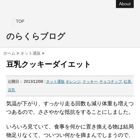
About
TOP
のらくらブログ
ホーム
>
ネット通販
>
豆乳クッキーダイエット
公開日：
2013/12/08
:
ネット通販
オレンジ
,
クッキー
,
チョコチップ
,
紅茶
,
豆乳
気温が下がり、すっかり走る回数も減り体重も増えつ
つあるので、ささやかな抵抗をすることにしました。
いろいろ見ていて、食事を何かに置き換える物は結局
物足りなくて、ついつい何かを摘まんでしまうので、