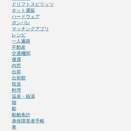
ドリフトスピリッツ
ネット通販
ハードウェア
ポンパレ
マッチングアプリ
レシピ
一人遍路
不動産
交通機関
優遇
内窓
出前
出前館
投資
料理
温泉・銭湯
猫
船
船舶免許
身体障害者手帳
車