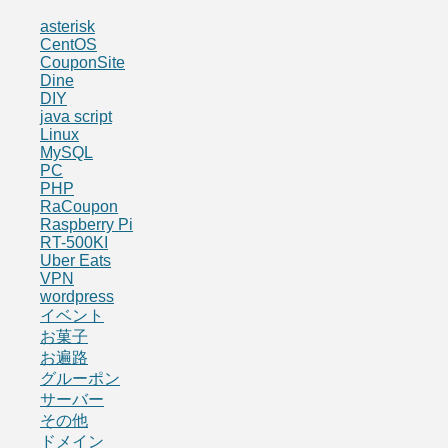
asterisk
CentOS
CouponSite
Dine
DIY
java script
Linux
MySQL
PC
PHP
RaCoupon
Raspberry Pi
RT-500KI
Uber Eats
VPN
wordpress
イベント
お菓子
お遍路
グルーポン
サーバー
その他
ドメイン