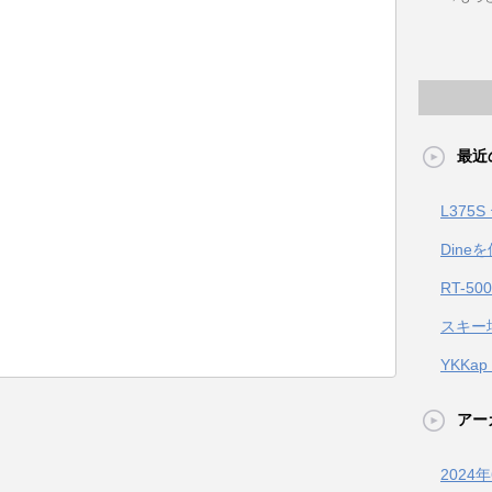
最近
L375
Dine
RT-50
スキー場
YKKa
アー
2024