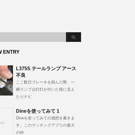
W ENTRY
L375S テールランプ アース
不良
ここ数日ブレーキを踏んだ際、一
瞬ランプ点灯灯が付いた様に見え
たりナビ
Dineを使ってみて 1
Dineを使ってみての感想を書きま
す。このマッチングアプリの最大
の特