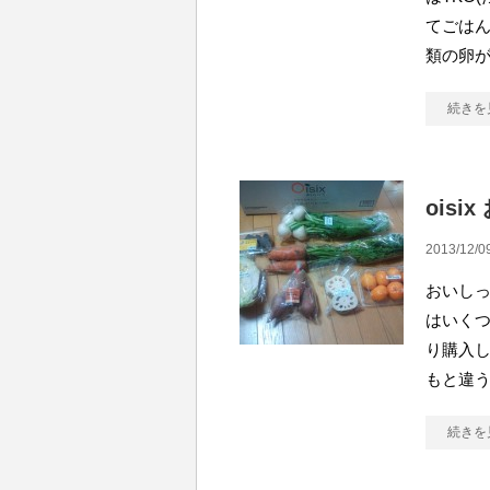
てごはん
類の卵
続きを
ois
2013/12/0
おいしっ
はいくつ
り購入し
もと違
続きを