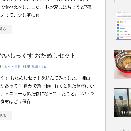
で食べ比べしました。 我が家にはちょうど3種
があって、少し前に買
見る
ix おいしっくす おためしセット
9 |
ネット通販
,
料理
,
食事
oisix
くす おためしセットを頼んでみました。 理由
かあって 1. 自分で買い物に行くと似た食材ばか
、メニューも似た物になっていたこと。 2. いつ
う食材はどう保存
見る
→もっ