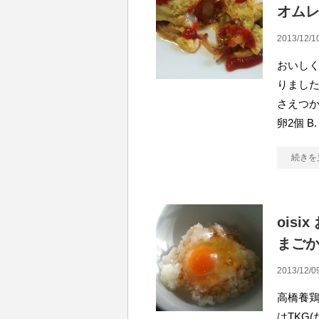
オム
2013/12/1
おいし
りました
さえつか
卵2個 B
続きを
ois
まご
2013/12/0
高橋養鶏
はTKG