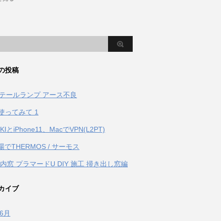
の投稿
S テールランプ アース不良
を使ってみて 1
0KIとiPhone11、MacでVPN(L2PT)
でTHERMOS / サーモス
p 内窓 プラマードU DIY 施工 掃き出し窓編
カイブ
年6月