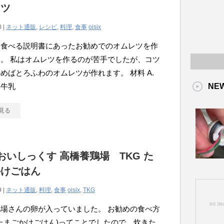
レツ
0 |
ネット通販
,
レシピ
,
料理
,
食事
oisix
く食べる説明書にあったお勧めでのオムレツを作
。 私はオムレツを作るのが苦手でしたが、コツ
めばとろふわのオムレツが作れます。 材料 A.
. 牛乳
NE
見る
ix おいしっくす 高橋養鶏場 TKG た
かけごはん
9 |
ネット通販
,
料理
,
食事
oisix
,
TKG
場さんの卵が入っていました。 お勧めの食べ方
(たまごかけごはん)ってことでしたので、炊きた