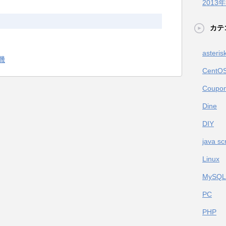
2013
カテ
asteris
機
CentO
Coupon
Dine
DIY
java scr
Linux
MySQL
PC
PHP