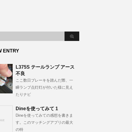
W ENTRY
L375S テールランプ アース
不良
ここ数日ブレーキを踏んだ際、一
瞬ランプ点灯灯が付いた様に見え
たりナビ
Dineを使ってみて 1
Dineを使ってみての感想を書きま
す。このマッチングアプリの最大
の特