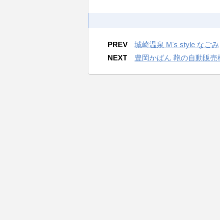
PREV
城崎温泉 M's style なごみ
NEXT
豊岡かばん 鞄の自動販売