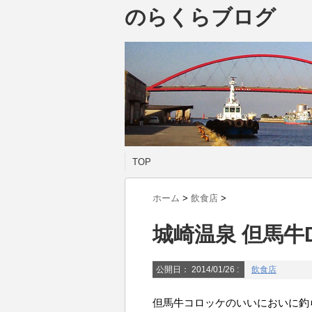
のらくらブログ
TOP
ホーム
>
飲食店
>
城崎温泉 但馬牛DE
公開日：
2014/01/26
:
飲食店
但馬牛コロッケのいいにおいに釣