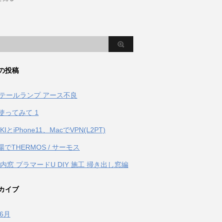
の投稿
S テールランプ アース不良
を使ってみて 1
0KIとiPhone11、MacでVPN(L2PT)
でTHERMOS / サーモス
p 内窓 プラマードU DIY 施工 掃き出し窓編
カイブ
年6月