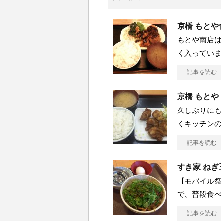
京橋 もとや
もとや南店
く入ってい
記事を読む
京橋 もとや
久しぶりにも
くキッチン
記事を読む
すき家 ねぎ
【モバイル祭
で、普段食
記事を読む