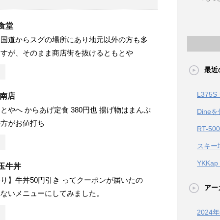
食堂
は国道からスグの場所にあり地元以外の方も多
ますが、そのまま商店街を抜けるともとや
最近
L375
 南店
とやへ からあげ定食 380円也 揚げ物はまんぷ
Dine
の方がお値打ち
RT-50
スキー場
YKKa
玉牛丼
り】牛丼50円引き ってクーポンが届いたの
アー
べないメニューにしてみました。
2024