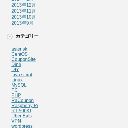
2013年12月
2013年11月
2013年10月
2013年9月
カテゴリー
asterisk
CentOS
CouponSite
Dine
DIY
java script
Linux
MySQL
PC
PHP
RaCoupon
Raspberry Pi
RT-500KI
Uber Eats
VPN
wordpress