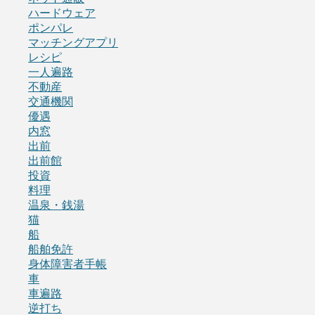
ハードウェア
ポンパレ
マッチングアプリ
レシピ
一人遍路
不動産
交通機関
優遇
内窓
出前
出前館
投資
料理
温泉・銭湯
猫
船
船舶免許
身体障害者手帳
車
車遍路
逆打ち