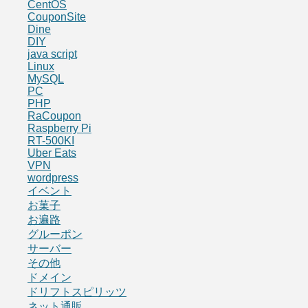
CentOS
CouponSite
Dine
DIY
java script
Linux
MySQL
PC
PHP
RaCoupon
Raspberry Pi
RT-500KI
Uber Eats
VPN
wordpress
イベント
お菓子
お遍路
グルーポン
サーバー
その他
ドメイン
ドリフトスピリッツ
ネット通販